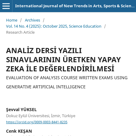
International Journal of New Trends in Arts, Sports & Science Education (IJTASE)
Home
/
Archives
/
Vol. 14 No. 4 (2025): October 2025, Science Education
/
Research Article
ANALİZ DERSİ YAZILI
SINAVLARININ ÜRETKEN YAPAY
ZEKA İLE DEĞERLENDİRİLMESİ
EVALUATION OF ANALYSIS COURSE WRITTEN EXAMS USING
GENERATIVE ARTIFICIAL INTELLIGENCE
Şevval YÜKSEL
Dokuz Eylül Üniversitesi, İzmir, Türkiye
https://orcid.org/0009-0003-8441-8235
Cenk KEŞAN