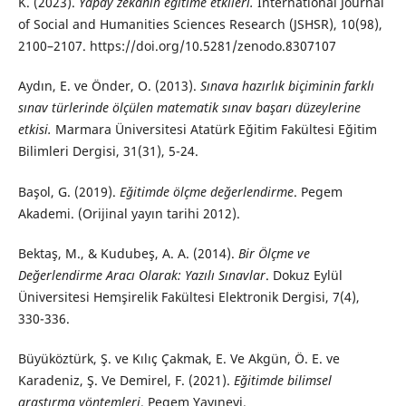
K. (2023).
Yapay zekânın eğitime etkileri.
International Journal
of Social and Humanities Sciences Research (JSHSR), 10(98),
2100–2107. https://doi.org/10.5281/zenodo.8307107
Aydın, E. ve Önder, O. (2013).
Sınava hazırlık biçiminin farklı
sınav türlerinde ölçülen matematik sınav başarı düzeylerine
etkisi.
Marmara Üniversitesi Atatürk Eğitim Fakültesi Eğitim
Bilimleri Dergisi, 31(31), 5-24.
Başol, G. (2019).
Eğitimde ölçme değerlendirme
. Pegem
Akademi. (Orijinal yayın tarihi 2012).
Bektaş, M., & Kudubeş, A. A. (2014).
Bir Ölçme ve
Değerlendirme Aracı Olarak: Yazılı Sınavlar
. Dokuz Eylül
Üniversitesi Hemşirelik Fakültesi Elektronik Dergisi, 7(4),
330-336.
Büyüköztürk, Ş. ve Kılıç Çakmak, E. Ve Akgün, Ö. E. ve
Karadeniz, Ş. Ve Demirel, F. (2021).
Eğitimde bilimsel
araştırma yöntemleri
. Pegem Yayınevi.