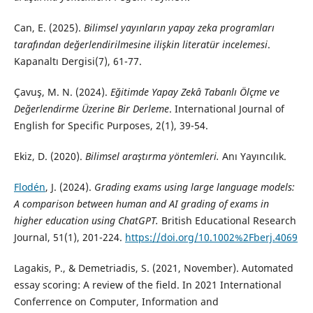
Can, E. (2025).
Bilimsel yayınların yapay zeka programları
tarafından değerlendirilmesine ilişkin literatür incelemesi
.
Kapanaltı Dergisi(7), 61-77.
Çavuş, M. N. (2024).
Eğitimde Yapay Zekâ Tabanlı Ölçme ve
Değerlendirme Üzerine Bir Derleme
. International Journal of
English for Specific Purposes, 2(1), 39-54.
Ekiz, D. (2020).
Bilimsel araştırma yöntemleri.
Anı Yayıncılık.
Flodén
, J. (2024).
Grading exams using large language models:
A comparison between human and AI grading of exams in
higher education using ChatGPT.
British Educational Research
Journal, 51(1), 201-224.
https://doi.org/10.1002%2Fberj.4069
Lagakis, P., & Demetriadis, S. (2021, November). Automated
essay scoring: A review of the field. In 2021 International
Conferrence on Computer, Information and