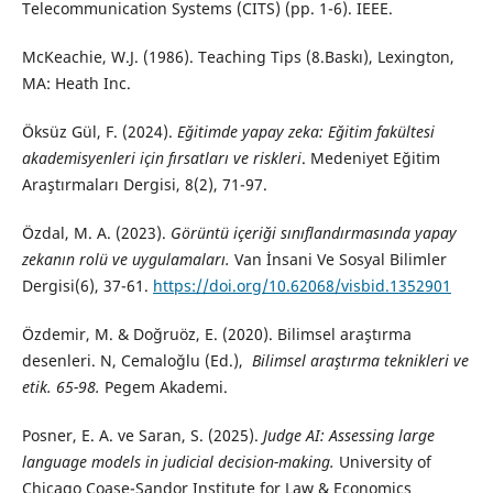
Telecommunication Systems (CITS) (pp. 1-6). IEEE.
McKeachie, W.J. (1986). Teaching Tips (8.Baskı), Lexington,
MA: Heath Inc.
Öksüz Gül, F. (2024).
Eğitimde yapay zeka: Eğitim fakültesi
akademisyenleri için fırsatları ve riskleri
. Medeniyet Eğitim
Araştırmaları Dergisi, 8(2), 71-97.
Özdal, M. A. (2023).
Görüntü içeriği sınıflandırmasında yapay
zekanın rolü ve uygulamaları.
Van İnsani Ve Sosyal Bilimler
Dergisi(6), 37-61.
https://doi.org/10.62068/visbid.1352901
Özdemir, M. & Doğruöz, E. (2020). Bilimsel araştırma
desenleri. N, Cemaloğlu (Ed.),
Bilimsel araştırma teknikleri ve
etik. 65-98.
Pegem Akademi.
Posner, E. A. ve Saran, S. (2025).
Judge AI: Assessing large
language models in judicial decision-making.
University of
Chicago Coase-Sandor Institute for Law & Economics