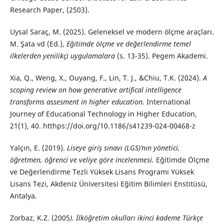
Research Paper, (2503).
Uysal Saraç, M. (2025). Geleneksel ve modern ölçme araçları.
M. Şata vd (Ed.),
Eğitimde ölçme ve değerlendirme temel
ilkelerden yenilikçi uygulamalara
(s. 13-35). Pegem Akademi.
Xia, Q., Weng, X., Ouyang, F., Lin, T. J., &Chiu, T.K. (2024).
A
scoping review on how generative artifical intelligence
transforms assesment in higher education.
International
Journey of Educational Technology in Higher Education,
21(1), 40. htthps://doi.org/10.1186/s41239-024-00468-z
Yalçın, E. (2019).
Liseye giriş sınavı (LGS)’nın yönetici,
öğretmen, öğrenci ve veliye göre incelenmesi.
Eğitimde Ölçme
ve Değerlendirme Tezli Yüksek Lisans Programı Yüksek
Lisans Tezi, Akdeniz Üniversitesi Eğitim Bilimleri Enstitüsü,
Antalya.
Zorbaz, K.Z. (2005
). İlköğretim okulları ikinci kademe Türkçe